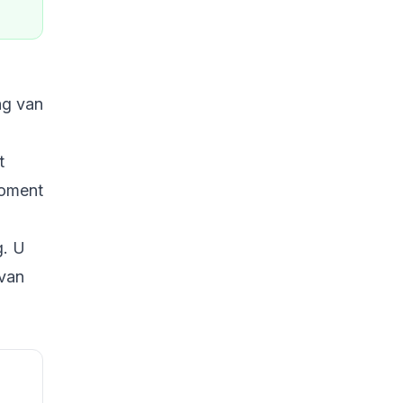
ng van
t
moment
g. U
 van