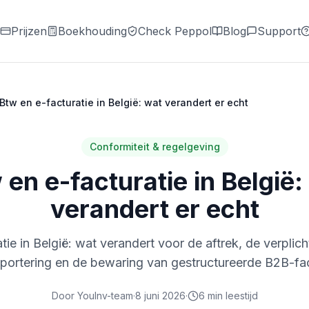
Prijzen
Boekhouding
Check Peppol
Blog
Support
Btw en e-facturatie in België: wat verandert er echt
Conformiteit & regelgeving
 en e-facturatie in België:
verandert er echt
tie in België: wat verandert voor de aftrek, de verplic
portering en de bewaring van gestructureerde B2B-fa
Door
YouInv-team
·
8 juni 2026
·
6
min leestijd