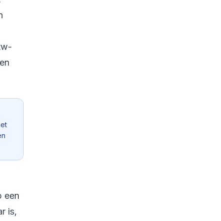
n
tw-
 en
het
en
p een
r is,