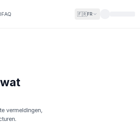
FAQ
🇫🇷
FR
 wat
hte vermeldingen,
cturen.