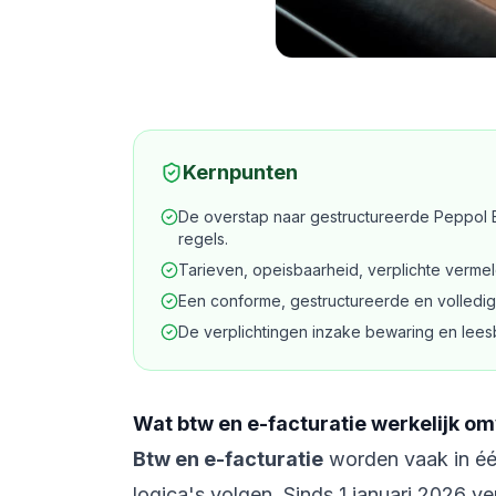
Kernpunten
De overstap naar gestructureerde Peppol BI
regels.
Tarieven, opeisbaarheid, verplichte vermel
Een conforme, gestructureerde en volledige 
De verplichtingen inzake bewaring en leesb
Wat btw en e-facturatie werkelijk o
Btw en e-facturatie
worden vaak in één
logica's volgen. Sinds 1 januari 2026 ve