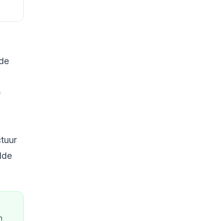
 de
e
ctuur
lde
n