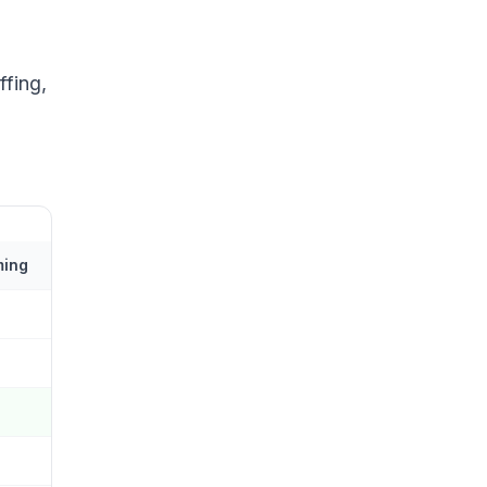
ffing,
ming