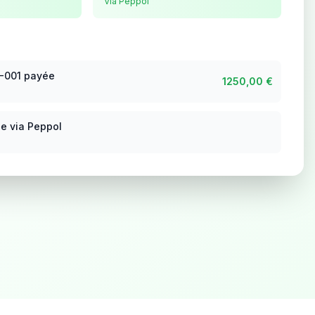
Via Peppol
5-001 payée
1250,00 €
e via Peppol