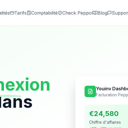
lités
Tarifs
Comptabilité
Check Peppol
Blog
Suppor
nexion
Youinv Dashb
dans
Facturation Pepp
€24,580
Chiffre d'affaires