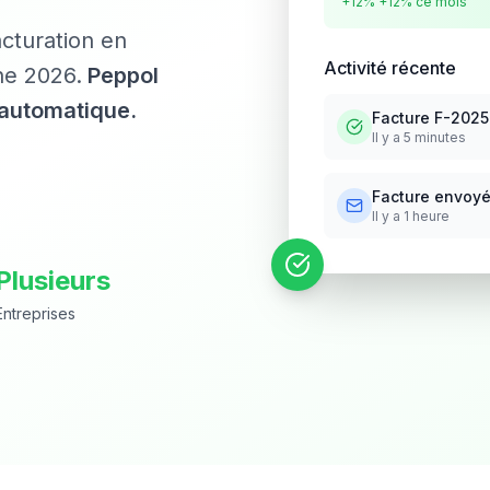
+12%
+12% ce mois
acturation en
Activité récente
ne 2026.
Peppol
n automatique.
Facture F-202
Il y a 5 minutes
Facture envoyé
Il y a 1 heure
Plusieurs
Entreprises