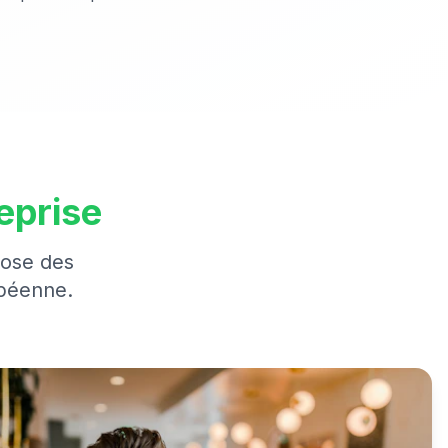
eprise
pose des
opéenne.