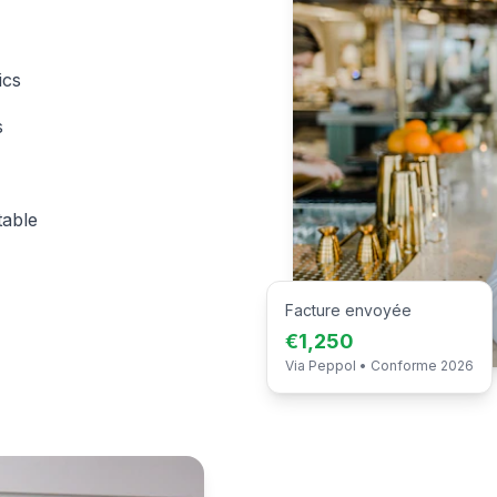
ics
s
table
Facture envoyée
€1,250
Via Peppol • Conforme 2026