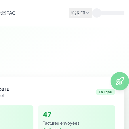
t
FAQ
🇫🇷
FR
oard
En ligne
ol
47
Factures envoyées