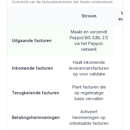
Overzicht van de facturatiestromen die YouInv ondersteunt.
Wat
Stroom
autom
Maakt en verzendt
Peppol BIS (UBL 2.1)
Uitgaande facturen
via het Peppol-
netwerk
Haalt inkomende
Inkomende facturen
leveranciersfacturen
op voor validatie
Plant facturen die
Terugkerende facturen
op regelmatige
basis vervallen
Activeert
Betalingsherinneringen
herinneringen op
onbetaalde facturen