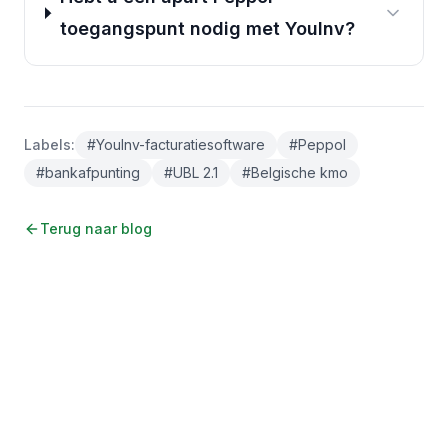
toegangspunt nodig met YouInv?
Labels
:
#
YouInv-facturatiesoftware
#
Peppol
#
bankafpunting
#
UBL 2.1
#
Belgische kmo
Terug naar blog