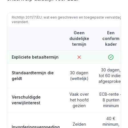
Richtlijn 2011/7/EU: wat een geschreven en toegepaste vervaldag
verandert.
Geen
Een
duidelijke
conform
termijn
kader
Expliciete betaaltermijn
30 dagen,
Standaardtermijn die
30 dagen
tot 60 indien
geldt
(wettelijk)
afgesproken
Vaak over
ECB-rente +
Verschuldigde
het hoofd
8 punten
verwijlinterest
gezien
minimum
40 €
Zelden
minimum,
Invorderingsvergoeding