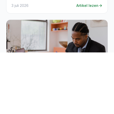
verrassingen.
3 juli 2026
Artikel lezen
Bedrijfsbeheer
8
min leestijd
Betalingsachterstanden verminderen:
herinneringen en praktijk
Betalingsachterstanden verminderen in België:
wettelijke betalingstermijnen, een doeltreffend