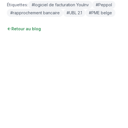
Étiquettes
:
#
logiciel de facturation YouInv
#
Peppol
#
rapprochement bancaire
#
UBL 2.1
#
PME belge
Retour au blog