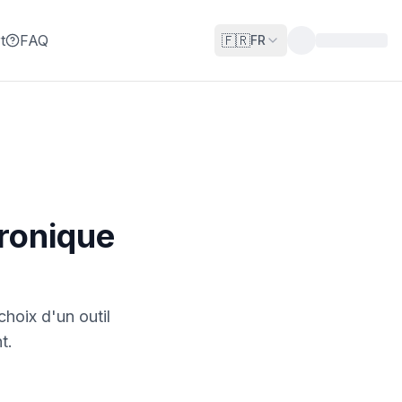
t
FAQ
🇫🇷
FR
tronique
choix d'un outil
t.