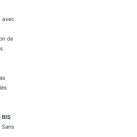
, avec
ion de
as
pas
dès
 BIS
. Sans