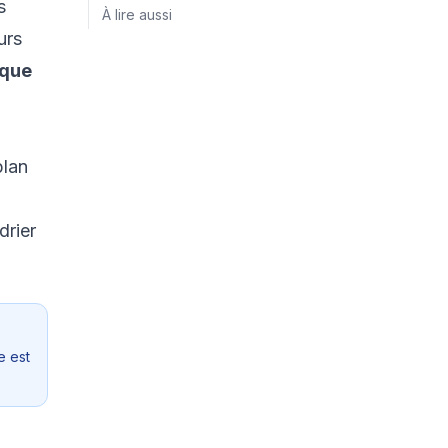
s
À lire aussi
urs
ique
plan
drier
e est