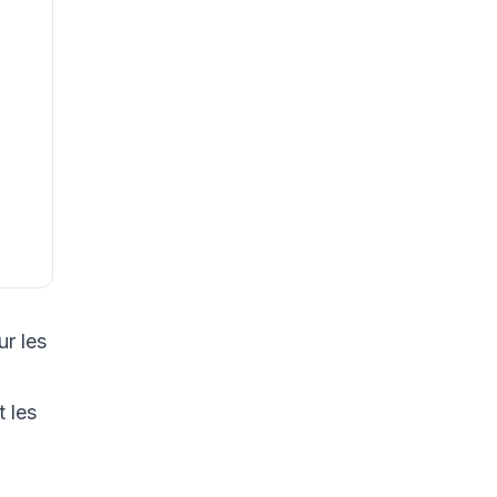
ur les
 les