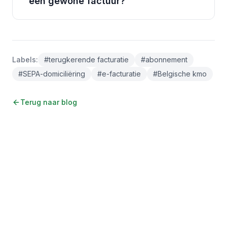
een gewone factuur?
Labels
:
#
terugkerende facturatie
#
abonnement
#
SEPA-domiciliëring
#
e-facturatie
#
Belgische kmo
Terug naar blog