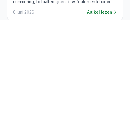
nummering, betaaltermijnen, btw-fouten en klaar voor
e-facturatie.
8 juni 2026
Artikel lezen
Bedrijfsbeheer
8
min leestijd
Cashflowbeheer voor een kmo:
opvolging en prognose
Cashflowbeheer kmo: hoe u uw ontvangsten opvolgt,