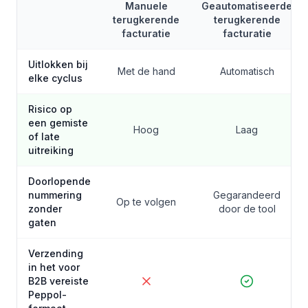
Manuele
Geautomatiseerde
terugkerende
terugkerende
facturatie
facturatie
Uitlokken bij
Met de hand
Automatisch
elke cyclus
Risico op
een gemiste
Hoog
Laag
of late
uitreiking
Doorlopende
nummering
Gegarandeerd
Op te volgen
zonder
door de tool
gaten
Verzending
in het voor
B2B vereiste
Peppol-