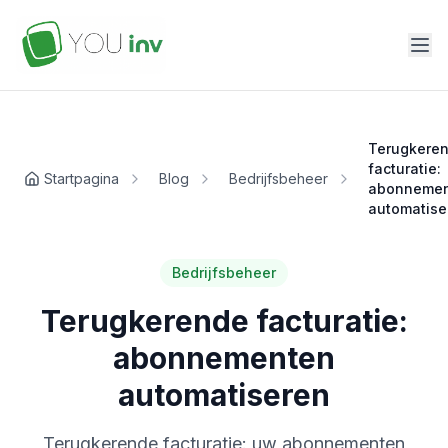
Terugkere
facturatie:
Startpagina
Blog
Bedrijfsbeheer
abonneme
automatise
Bedrijfsbeheer
Terugkerende facturatie:
abonnementen
automatiseren
Terugkerende facturatie: uw abonnementen