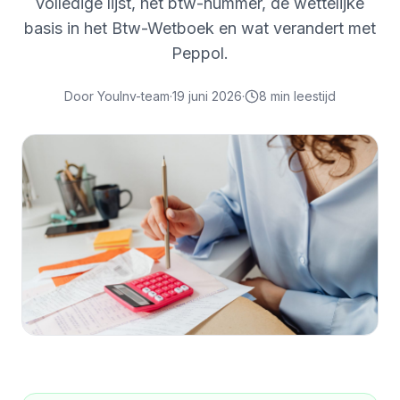
volledige lijst, het btw-nummer, de wettelijke
basis in het Btw-Wetboek en wat verandert met
Peppol.
Door
YouInv-team
·
19 juni 2026
·
8
min leestijd