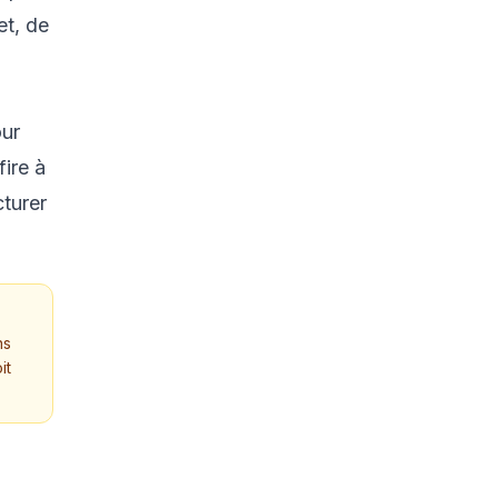
et, de
our
fire à
cturer
ns
it