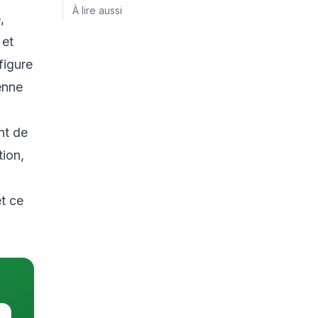
À lire aussi
,
 et
figure
enne
nt de
tion,
et ce