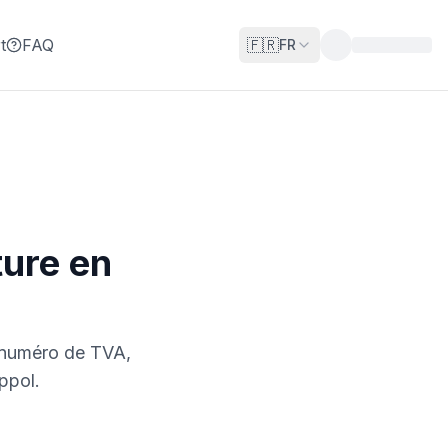
t
FAQ
🇫🇷
FR
ture en
e numéro de TVA,
ppol.