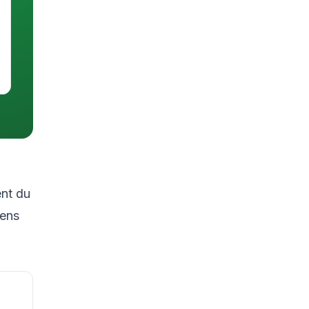
ent du
sens