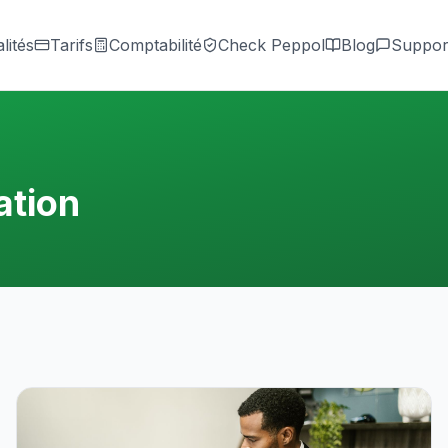
lités
Tarifs
Comptabilité
Check Peppol
Blog
Suppor
ation