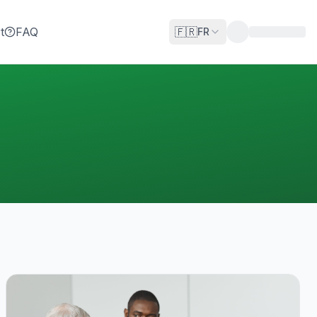
t
FAQ
🇫🇷
FR